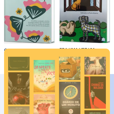
ERA UMA VEZ UM
Quando a Vida Vira um
CACHORRO XADREZ
Conto
R$
25,00
R$
50,00
Comprar
Comprar