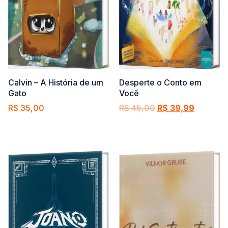
Calvin – A História de um
Desperte o Conto em
Gato
Você
R$
35,00
R$
45,00
R$
39,99
Comprar
Comprar