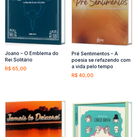
Joano – O Emblema do
Pré Sentimentos – A
Rei Solitário
poesia se refazendo com
a vida pelo tempo
R$
65,00
R$
40,00
Comprar
Comprar