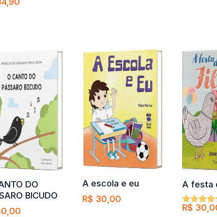
4,90
ação
Comprar
Comprar
prar
A escola e eu
A festa 
ANTO DO
SARO BICUDO
R$
30,00
R$
30,0
Avaliação
0,00
Comprar