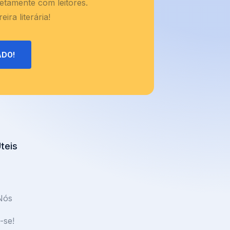
retamente com leitores.
ira literária!
ADO!
Úteis
Nós
-se!