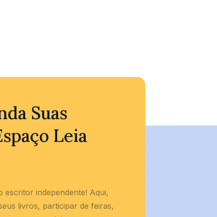
Comprar
de 5
nda Suas
Espaço Leia
 escritor independente! Aqui,
us livros, participar de feiras,