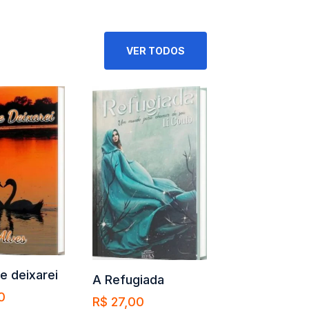
VER TODOS
e deixarei
A Refugiada
0
R$
27,00