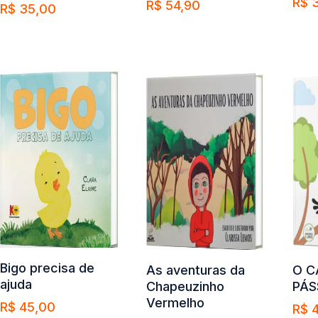
R$
3
R$
54,90
Avali
R$
35,00
2.61
Com
Comprar
de 5
Comprar
Bigo precisa de
As aventuras da
O C
ajuda
Chapeuzinho
PÁS
Vermelho
R$
45,00
R$
4