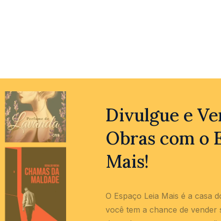
5.00
Comprar
de 5
prar
Divulgue e Ve
Obras com o 
Mais!
O Espaço Leia Mais é a casa do
você tem a chance de vender se