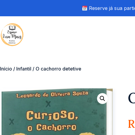
Reserve já sua parti
Início
/
Infantil
/ O cachorro detetive
O
R