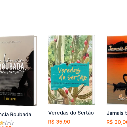
Veredas do Sertão
Jamais t
ância Roubada
R$
35,90
R$
30,0