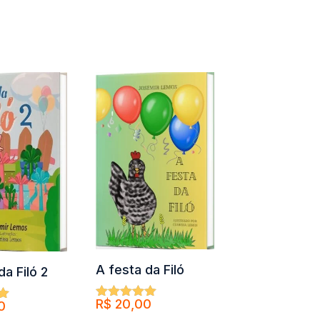
Comprar
A festa da Filó
da Filó 2
R$
20,00
0
Avaliação
5.00