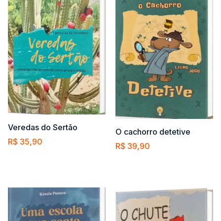
Veredas do Sertão
O cachorro detetive
R$
35,90
R$
39,90
Comprar
Comprar