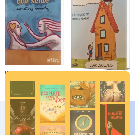
Uma escola que sente :
O Chute
narrativas reunidas
R$
20,00
R$
52,00
Comprar
Comprar