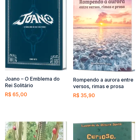
Joano – O Emblema do
Rompendo a aurora entre
Rei Solitário
versos, rimas e prosa
R$
65,00
R$
35,90
Comprar
Comprar